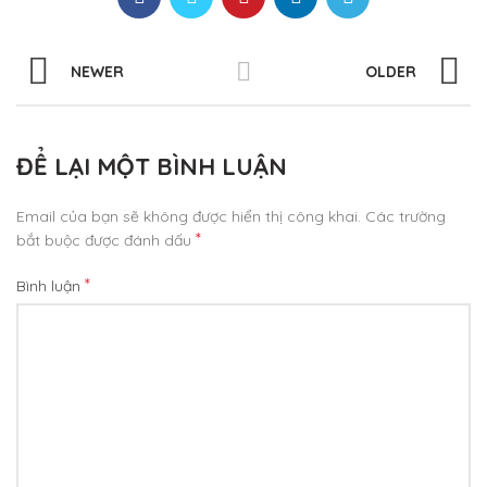
NEWER
OLDER
ĐỂ LẠI MỘT BÌNH LUẬN
Email của bạn sẽ không được hiển thị công khai.
Các trường
*
bắt buộc được đánh dấu
*
Bình luận