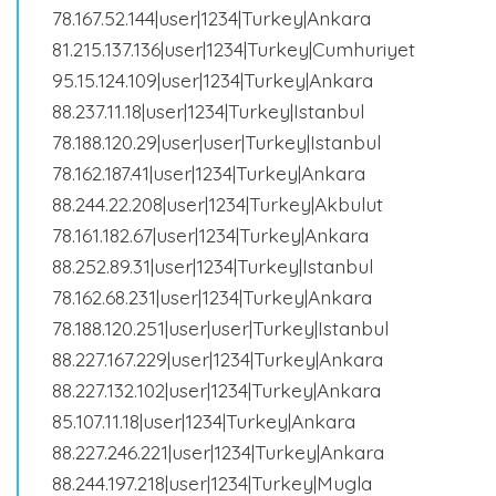
78.167.52.144|user|1234|Turkey|Ankara
81.215.137.136|user|1234|Turkey|Cumhuriyet
95.15.124.109|user|1234|Turkey|Ankara
88.237.11.18|user|1234|Turkey|Istanbul
78.188.120.29|user|user|Turkey|Istanbul
78.162.187.41|user|1234|Turkey|Ankara
88.244.22.208|user|1234|Turkey|Akbulut
78.161.182.67|user|1234|Turkey|Ankara
88.252.89.31|user|1234|Turkey|Istanbul
78.162.68.231|user|1234|Turkey|Ankara
78.188.120.251|user|user|Turkey|Istanbul
88.227.167.229|user|1234|Turkey|Ankara
88.227.132.102|user|1234|Turkey|Ankara
85.107.11.18|user|1234|Turkey|Ankara
88.227.246.221|user|1234|Turkey|Ankara
88.244.197.218|user|1234|Turkey|Mugla