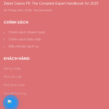
Zebet Casino FR: The Complete Expert Handbook for 2025
20 Tháng năm, 2026
No Comments
CHÍNH SÁCH
Chính sách thanh toán
Chính sách bảo mật
Điều khoản dịch vụ
KHÁCH HÀNG
Đăng nhập
RSS bài viết
RSS bình luận
WordPress.org