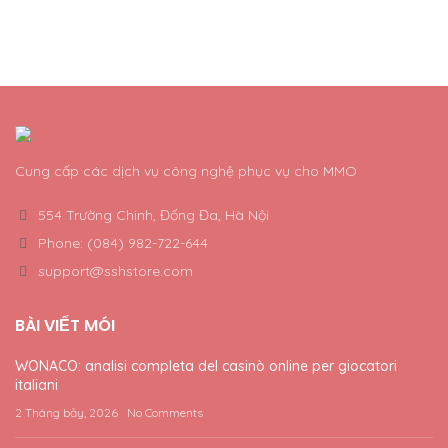
Cung cấp các dịch vụ công nghệ phục vụ cho MMO
554 Trường Chinh, Đống Đa, Hà Nội
Phone: (084) 982-722-644
support@sshstore.com
BÀI VIẾT MÓI
WONACO: analisi completa del casinò online per giocatori
italiani
2 Tháng bảy, 2026
No Comments