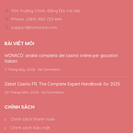
554 Trường Chinh, Đống Đa, Hà Nội
Phone: (084) 982-722-644
support@sshstore.com
BÀI VIẾT MÓI
WONACO: analisi completa del casinò online per giocatori
italiani
2 Tháng bảy, 2026
No Comments
Zebet Casino FR: The Complete Expert Handbook for 2025
20 Tháng năm, 2026
No Comments
CHÍNH SÁCH
Chính sách thanh toán
Chính sách bảo mật