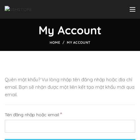
My Account
HOME
MY ACCOUNT
Quên mật khẩu? Vui lòng nhập tên đăng nhập hoặc địa chỉ
email. Bạn sẽ nhận được một liên kết tạo mật khẩu mới qua
email.
*
Bắt
Tên đăng nhập hoặc email
buộc