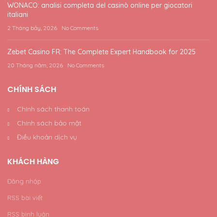
WONACO: analisi completa del casinò online per giocatori
italiani
2 Tháng bảy, 2026
No Comments
Zebet Casino FR: The Complete Expert Handbook for 2025
20 Tháng năm, 2026
No Comments
CHÍNH SÁCH
Chính sách thanh toán
Chính sách bảo mật
Điều khoản dịch vụ
KHÁCH HÀNG
Đăng nhập
RSS bài viết
RSS bình luận