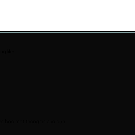
ng like
ệc bảo mật thông tin của bạn