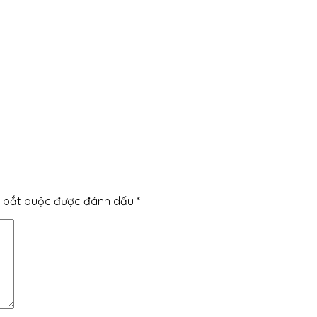
 bắt buộc được đánh dấu
*