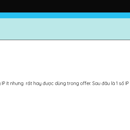
IP ít nhưng rất hay được dùng trong offer. Sau đâu là 1 số IP