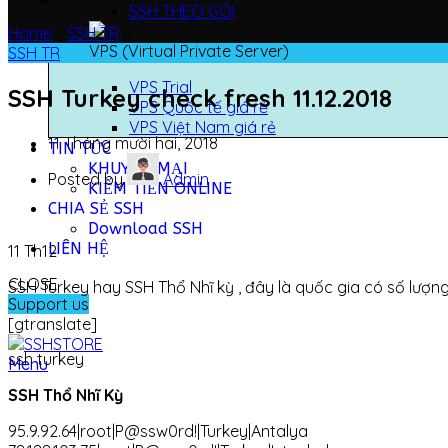
SSH THEO GÓI
Home
»
SSH TR
»
VPS (Virtual Private Server)
SSH TR
VPS Trial
SSH Turkey check fresh 11.12.2018
VPS Quốc tế giá rẻ
VPS Việt Nam giá rẻ
11 Tháng mười hai, 2018
TIN TỨC
KHUYẾN MẠI
Posted by
Admin
KIẾM TIỀN ONLINE
CHIA SẺ SSH
Download SSH
LIÊN HỆ
11
Th12
CLOSE
SSH Turkey hay SSH Thổ Nhĩ kỳ , đây là quốc gia có số lượng 
Support us
[gtranslate]
ssh turkey
Menu
SSH Thổ Nhĩ Kỳ
95.9.92.64|root|P@ssw0rd!|Turkey|Antalya