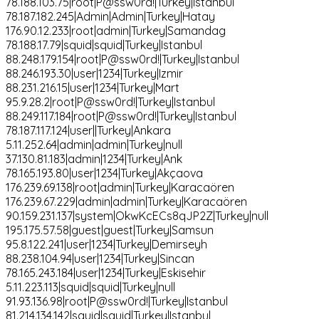
78.188.103.75|root|P@ssw0rd!|Turkey|Istanbul
78.187.182.245|Admin|Admin|Turkey|Hatay
176.90.12.233|root|admin|Turkey|Samandag
78.188.17.79|squid|squid|Turkey|Istanbul
88.248.179.154|root|P@ssw0rd!|Turkey|Istanbul
88.246.193.30|user|1234|Turkey|Izmir
88.231.216.15|user|1234|Turkey|Mart
95.9.28.2|root|P@ssw0rd!|Turkey|Istanbul
88.249.117.184|root|P@ssw0rd!|Turkey|Istanbul
78.187.117.124|user||Turkey|Ankara
5.11.252.64|admin|admin|Turkey|null
37.130.81.183|admin|1234|Turkey|Ank
78.165.193.80|user|1234|Turkey|Akçaova
176.239.69.138|root|admin|Turkey|Karacaören
176.239.67.229|admin|admin|Turkey|Karacaören
90.159.231.137|system|OkwKcECs8qJP2Z|Turkey|null
195.175.57.58|guest|guest|Turkey|Samsun
95.8.122.241|user|1234|Turkey|Demirseyh
88.238.104.94|user|1234|Turkey|Sincan
78.165.243.184|user|1234|Turkey|Eskisehir
5.11.223.113|squid|squid|Turkey|null
91.93.136.98|root|P@ssw0rd!|Turkey|Istanbul
81.214.134.142|squid|squid|Turkey|Istanbul