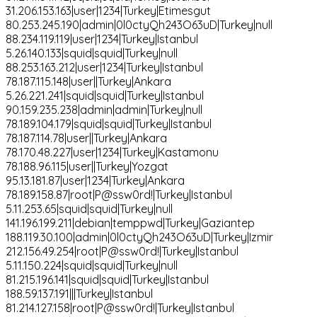
31.206.153.163|user|1234|Turkey|Etimesgut
80.253.245.190|admin|0l0ctyQh243O63uD|Turkey|null
88.234.119.119|user|1234|Turkey|Istanbul
5.26.140.133|squid|squid|Turkey|null
88.253.163.212|user|1234|Turkey|Istanbul
78.187.115.148|user||Turkey|Ankara
5.26.221.241|squid|squid|Turkey|Istanbul
90.159.235.238|admin|admin|Turkey|null
78.189.104.179|squid|squid|Turkey|Istanbul
78.187.114.78|user||Turkey|Ankara
78.170.48.227|user|1234|Turkey|Kastamonu
78.188.96.115|user||Turkey|Yozgat
95.13.181.87|user|1234|Turkey|Ankara
78.189.158.87|root|P@ssw0rd!|Turkey|Istanbul
5.11.253.65|squid|squid|Turkey|null
141.196.199.211|debian|temppwd|Turkey|Gaziantep
188.119.30.100|admin|0l0ctyQh243O63uD|Turkey|Izmir
212.156.49.254|root|P@ssw0rd!|Turkey|Istanbul
5.11.150.224|squid|squid|Turkey|null
81.215.196.141|squid|squid|Turkey|Istanbul
188.59.137.191|||Turkey|Istanbul
81.214.127.158|root|P@ssw0rd!|Turkey|Istanbul