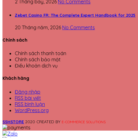
2 Tháng bảy, 2026
No Comments
Zebet Casino FR: The Complete Expert Handbook for 2025
20 Tháng năm, 2026
No Comments
Chính sách
Chính sách thanh toán
Chính sách bảo mật
Điều khoản dịch vụ
Khách hàng
Đăng nhập
RSS bài viết
RSS bình luận
WordPress.org
SSHSTORE
2020 CREATED BY
E-COMMERCE SOLUTIONS