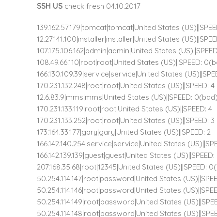
SSH US
check fresh 04.10.2017
139.162.57.179|tomcat|tomcat|United States (US)||SPEE
12.27.141.100|installer|installer|United States (US)||SPE
107.175.106.162|admin|admin|United States (US)||SPEE
108.49.66.110|root|root|United States (US)||SPEED: 0(
166.130.109.39|service|service|United States (US)||SPE
170.231.132.248|root|root|United States (US)||SPEED: 4
12.6.83.9|mms|mms|United States (US)||SPEED: 0(bad
170.231.133.119|root|root|United States (US)||SPEED: 4
170.231.133.252|root|root|United States (US)||SPEED: 3
173.164.33.177|gary|gary|United States (US)||SPEED: 2
166.142.140.254|service|service|United States (US)||S
166.142.139.139|guest|guest|United States (US)||SPEED:
207.168.35.68|root|12345|United States (US)||SPEED: 0
50.254.114.147|root|password|United States (US)||SPE
50.254.114.146|root|password|United States (US)||SPE
50.254.114.149|root|password|United States (US)||SPE
50.254.114.148|root|password|United States (US)||SPE