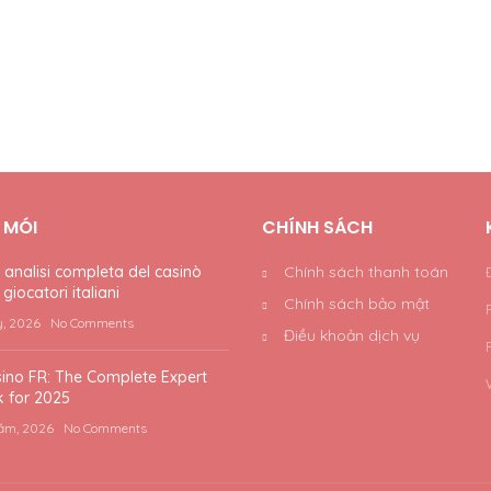
T MÓI
CHÍNH SÁCH
nalisi completa del casinò
Chính sách thanh toán
giocatori italiani
Chính sách bảo mật
y, 2026
No Comments
Điều khoản dịch vụ
ino FR: The Complete Expert
 for 2025
ăm, 2026
No Comments