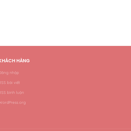
KHÁCH HÀNG
Đăng nhập
RSS bài viết
RSS bình luận
WordPress.org