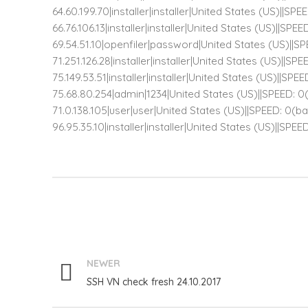
64.60.199.70|installer|installer|United States (US)||SPEE
66.76.106.13|installer|installer|United States (US)||SPE
69.54.51.10|openfiler|password|United States (US)||SP
71.251.126.28|installer|installer|United States (US)||SP
75.149.53.51|installer|installer|United States (US)||SPEED
75.68.80.254|admin|1234|United States (US)||SPEED: 0
71.0.138.105|user|user|United States (US)||SPEED: 0(b
96.95.35.10|installer|installer|United States (US)||SPEE
NEWER
SSH VN check fresh 24.10.2017