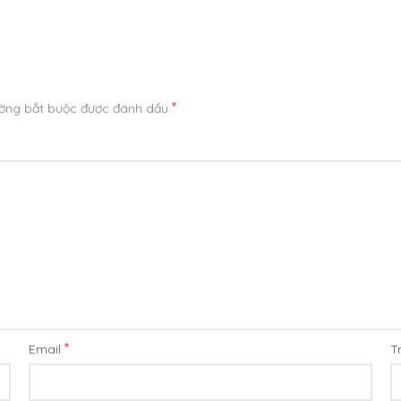
*
ường bắt buộc được đánh dấu
*
Email
T