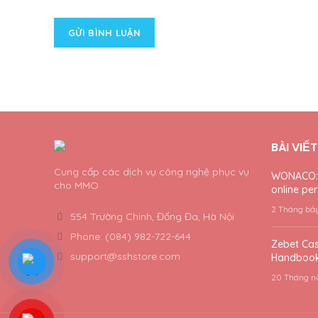
BÀI VIẾ
Cung cấp các dịch vụ công nghệ phục vụ
WONACO: a
cho MMO
online per 
2 Tháng bả
554 Trường Chinh, Đống Đa, Hà Nội
Phone: (084) 982-722-644
Zebet Cas
support@sshstore.com
Handbook
20 Tháng n