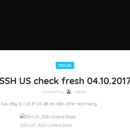
SSH US
SSH US check fresh 04.10.201
Posted by
Admin
Sau đây là 1 số IP US để do dân offer test hàng.
SSH US ,SSH United State