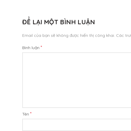
ĐỂ LẠI MỘT BÌNH LUẬN
Email của bạn sẽ không được hiển thị công khai.
Các tr
*
Bình luận
*
Tên