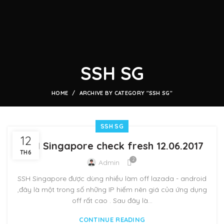
SSH SG
HOME
ARCHIVE BY CATEGORY "SSH SG"
SSH SG
12
SSH Singapore check fresh 12.06.2017
TH6
2
Admin
SSH Singapore được dùng nhiều làm off lazada - android
,đây là một trong số những IP hiếm nên giá của ứng dụng
off rất cao . Sau đây là...
CONTINUE READING