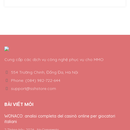
Cung cấp các dịch vụ công nghệ phục vụ cho MMO
554 Trường Chinh, Đống Đa, Hà Nội
Phone: (084) 982-722-644
support@sshstore.com
BÀI VIẾT MÓI
WONACO: analisi completa del casinò online per giocatori
italiani
2 Tháng bảy, 2026
No Comments