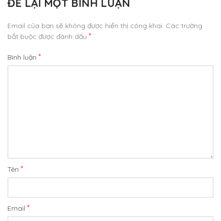
ĐỂ LẠI MỘT BÌNH LUẬN
Email của bạn sẽ không được hiển thị công khai.
Các trường
*
bắt buộc được đánh dấu
*
Bình luận
*
Tên
*
Email