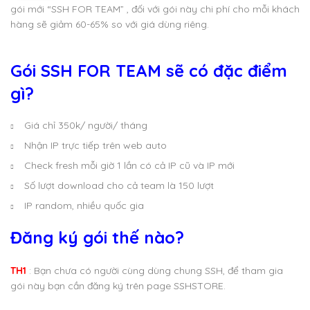
gói mới “SSH FOR TEAM” , đối với gói này chi phí cho mỗi khách
hàng sẽ giảm 60-65% so với giá dùng riêng.
Gói SSH FOR TEAM sẽ có đặc điểm
gì?
Giá chỉ 350k/ người/ tháng
Nhận IP trực tiếp trên web auto
Check fresh mỗi giờ 1 lần có cả IP cũ và IP mới
Số lượt download cho cả team là 150 lượt
IP random, nhiều quốc gia
Đăng ký gói thế nào?
TH1
: Bạn chưa có người cùng dùng chung SSH, để tham gia
gói này bạn cần đăng ký trên page SSHSTORE.