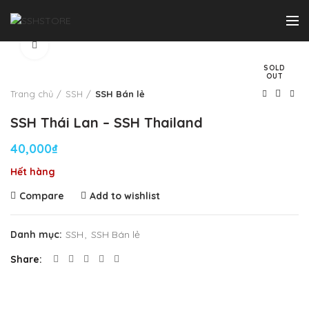
Click to enlarge
SOLD
OUT
Trang chủ
SSH
SSH Bán lẻ
SSH Thái Lan – SSH Thailand
40,000
₫
Hết hàng
Compare
Add to wishlist
Danh mục:
SSH
,
SSH Bán lẻ
Share