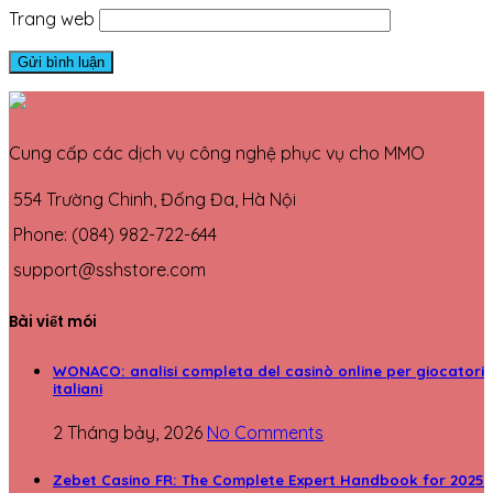
Trang web
Cung cấp các dịch vụ công nghệ phục vụ cho MMO
554 Trường Chinh, Đống Đa, Hà Nội
Phone: (084) 982-722-644
support@sshstore.com
Bài viết mói
WONACO: analisi completa del casinò online per giocatori
italiani
2 Tháng bảy, 2026
No Comments
Zebet Casino FR: The Complete Expert Handbook for 2025