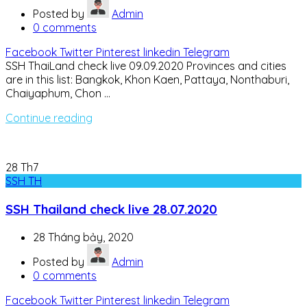
Posted by
Admin
0
comments
Facebook
Twitter
Pinterest
linkedin
Telegram
SSH ThaiLand check live 09.09.2020 Provinces and cities
are in this list: Bangkok, Khon Kaen, Pattaya, Nonthaburi,
Chaiyaphum, Chon ...
Continue reading
28
Th7
SSH TH
SSH Thailand check live 28.07.2020
28 Tháng bảy, 2020
Posted by
Admin
0
comments
Facebook
Twitter
Pinterest
linkedin
Telegram