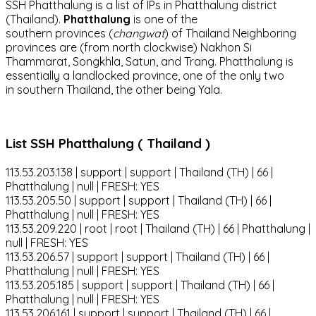
SSH Phatthalung is a list of IPs in Phatthalung district
(Thailand).
Phatthalung
is one of the
southern provinces (
changwat
) of Thailand Neighboring
provinces are (from north clockwise) Nakhon Si
Thammarat, Songkhla, Satun, and Trang. Phatthalung is
essentially a landlocked province, one of the only two
in southern Thailand, the other being Yala.
List SSH Phatthalung ( Thailand )
113.53.203.138 | support | support | Thailand (TH) | 66 |
Phatthalung | null | FRESH: YES
113.53.205.50 | support | support | Thailand (TH) | 66 |
Phatthalung | null | FRESH: YES
113.53.209.220 | root | root | Thailand (TH) | 66 | Phatthalung |
null | FRESH: YES
113.53.206.57 | support | support | Thailand (TH) | 66 |
Phatthalung | null | FRESH: YES
113.53.205.185 | support | support | Thailand (TH) | 66 |
Phatthalung | null | FRESH: YES
113.53.206.161 | support | support | Thailand (TH) | 66 |