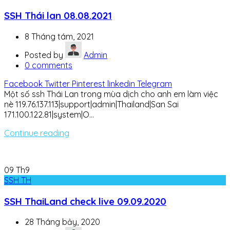
SSH Thái lan 08.08.2021
8 Tháng tám, 2021
Posted by
Admin
0
comments
Facebook
Twitter
Pinterest
linkedin
Telegram
Một số ssh Thái Lan trong mùa dịch cho anh em làm việc
nè 119.76.137.113|support|admin|Thailand|San Sai
171.100.122.81|system|O...
Continue reading
09
Th9
SSH TH
SSH ThaiLand check live 09.09.2020
28 Tháng bảy, 2020