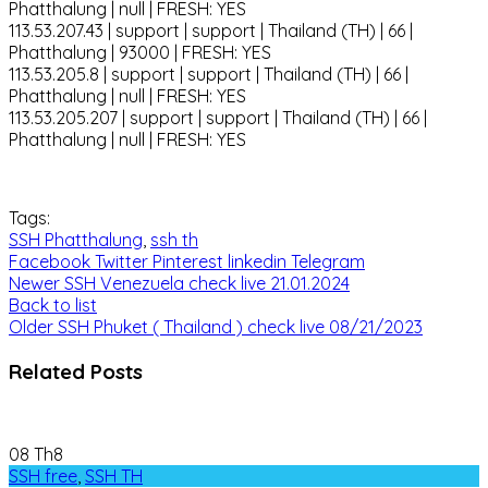
Phatthalung | null | FRESH: YES
113.53.207.43 | support | support | Thailand (TH) | 66 |
Phatthalung | 93000 | FRESH: YES
113.53.205.8 | support | support | Thailand (TH) | 66 |
Phatthalung | null | FRESH: YES
113.53.205.207 | support | support | Thailand (TH) | 66 |
Phatthalung | null | FRESH: YES
Tags:
SSH Phatthalung
,
ssh th
Facebook
Twitter
Pinterest
linkedin
Telegram
Newer
SSH Venezuela check live 21.01.2024
Back to list
Older
SSH Phuket ( Thailand ) check live 08/21/2023
Related Posts
08
Th8
SSH free
,
SSH TH