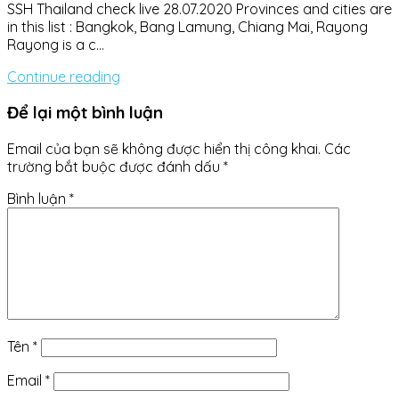
SSH Thailand check live 28.07.2020 Provinces and cities are
in this list : Bangkok, Bang Lamung, Chiang Mai, Rayong
Rayong is a c...
Continue reading
Để lại một bình luận
Email của bạn sẽ không được hiển thị công khai.
Các
trường bắt buộc được đánh dấu
*
Bình luận
*
Tên
*
Email
*