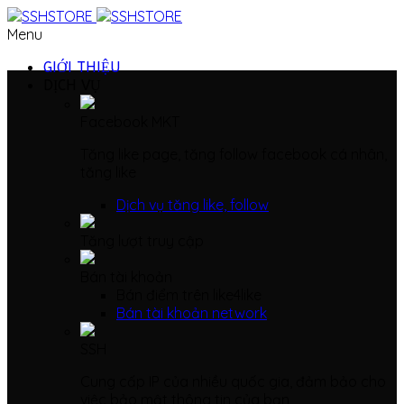
Menu
GIỚI THIỆU
DỊCH VỤ
Facebook MKT
Tăng like page, tăng follow facebook cá nhân,
tăng like
Dịch vụ tăng like, follow
Tăng lượt truy cập
Bán tài khoản
Bán điểm trên like4like
Bán tài khoản network
SSH
Cung cấp IP của nhiều quốc gia, đảm bảo cho
việc bảo mật thông tin của bạn