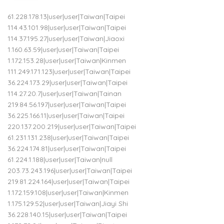
61.228.178.13|user|user|Taiwan|Taipei
114.43.101.98|user|user|Taiwan|Taipei
114.37.195.27|user|user|Taiwan|Jiaoxi
1.160.63.59|user|user|Taiwan|Taipei
1.172.153.28|user|user|Taiwan|Kinmen
111.249.171.123|user|user|Taiwan|Taipei
36.224.173.29|user|user|Taiwan|Taipei
114.27.20.7|user|user|Taiwan|Tainan
219.84.56.197|user|user|Taiwan|Taipei
36.225.166.11|user|user|Taiwan|Taipei
220.137.200.219|user|user|Taiwan|Taipei
61.231.131.238|user|user|Taiwan|Taipei
36.224.174.81|user|user|Taiwan|Taipei
61.224.1.188|user|user|Taiwan|null
203.73.243.196|user|user|Taiwan|Taipei
219.81.224.164|user|user|Taiwan|Taipei
1.172.159.108|user|user|Taiwan|Kinmen
1.175.129.52|user|user|Taiwan|Jiayi Shi
36.228.140.15|user|user|Taiwan|Taipei