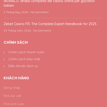
WONACO: analisi completa del casinò online per giocatori
italiani
2 Tháng bảy, 2026
No Comments
Zebet Casino FR: The Complete Expert Handbook for 2025
20 Tháng năm, 2026
No Comments
CHÍNH SÁCH
Chính sách thanh toán
Chính sách bảo mật
Điều khoản dịch vụ
KHÁCH HÀNG
Đăng nhập
RSS bài viết
RSS bình luận