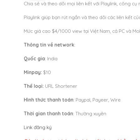
Chia sẻ và theo dõi mọi liên kết với Playlink, công cụ 
Playlink giúp bạn rút ngắn và theo dõi các liên kết c
Mức giá cao $4/1000 view tại Việt Nam, cả PC và Mo
Thông tin về network
:
Quốc gia
: India
Minpay:
$10
Thể loại:
URL Shortener
Hình thức thanh toán
: Paypal, Payeer, Wire
Thời gian thanh toán
: Thường xuyên
Link đăng ký