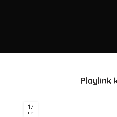
Playlink 
17
TH9