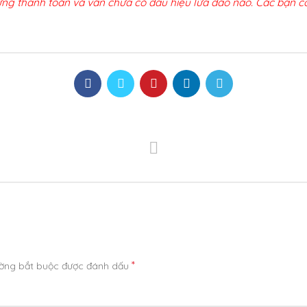
ứng thanh toán và vẫn chưa có dấu hiệu lừa đảo nào. Các bạn có
*
ường bắt buộc được đánh dấu