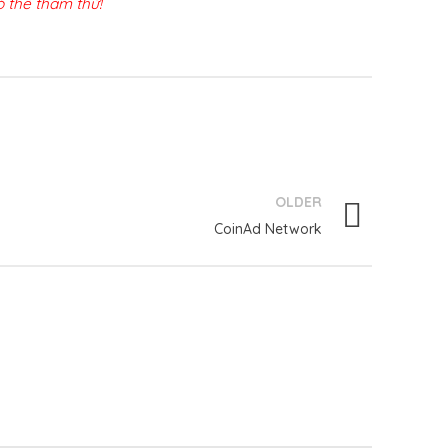
 thể tham thử!
OLDER
CoinAd Network