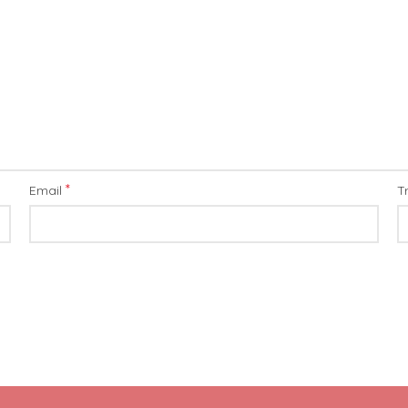
*
Email
T