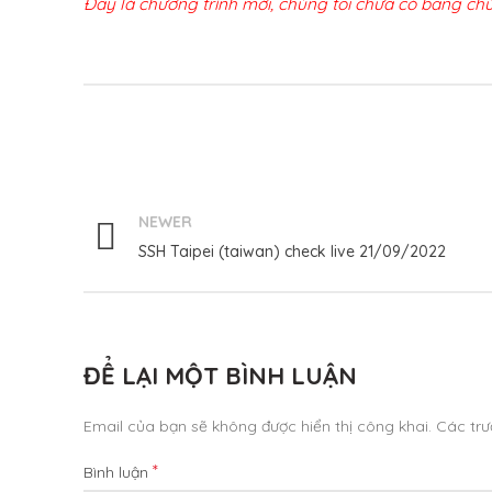
Đây là chương trình mới, chúng tôi chưa có bằng ch
NEWER
SSH Taipei (taiwan) check live 21/09/2022
ĐỂ LẠI MỘT BÌNH LUẬN
Email của bạn sẽ không được hiển thị công khai.
Các tr
*
Bình luận