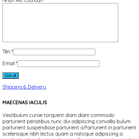
Tên
*
Email
*
Shipping & Delivery
MAECENAS IACULIS
Vestibulum curae torquent diam diam commodo
parturient penatibus nunc dui adipiscing convallis bulum
parturient suspendisse parturient a.Parturient in parturient
scelerisque nibh lectus quam a natoque adipiscing a