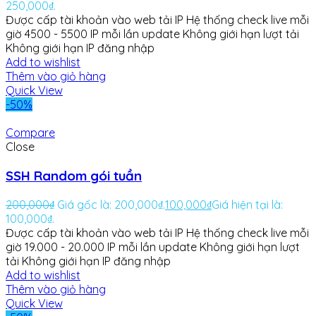
250,000₫.
Được cấp tài khoản vào web tải IP
Hệ thống check live mỗi
giờ
4500 - 5500 IP mỗi lần update
Không giới hạn lượt tải
Không giới hạn IP đăng nhập
Add to wishlist
Thêm vào giỏ hàng
Quick View
-50%
Compare
Close
SSH Random gói tuần
200,000
₫
Giá gốc là: 200,000₫.
100,000
₫
Giá hiện tại là:
100,000₫.
Được cấp tài khoản vào web tải IP
Hệ thống check live mỗi
giờ
19.000 - 20.000 IP mỗi lần update
Không giới hạn lượt
tải
Không giới hạn IP đăng nhập
Add to wishlist
Thêm vào giỏ hàng
Quick View