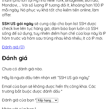
thành phố lớn tại Mỹ như New York, Bridgeville, Buffalo,
Mondovi, … Với số lượng IP tương đối ít, khoảng hơn 100 IP
mỗi ngày. Nó phục vụ khá tốt cho kiếm tiền online, làm
offer.
SSH US gói ngày
sẽ cung cấp cho bạn list SSH được
check live liên tục hàng giờ, đảm bảo bạn luôn có SSH
sống để sử dụng, tuy nhiên điểm hạn chế của loại này là IP
hôm trước và hôm sau trùng nhau khá nhiều, ít có IP mới.
Đánh giá (0)
Đánh giá
Chưa có đánh giá nào.
Hãy là người đầu tiên nhận xét “SSH US gói ngày”
Email của bạn sẽ không được hiển thị công khai.
Các
trường bắt buộc được đánh dấu
*
Đánh giá của bạn
*
Nhận xét của bạn
*