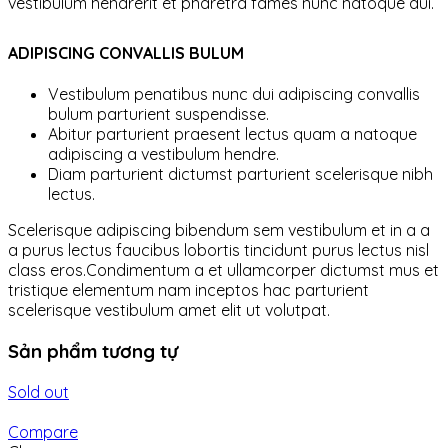
vestibulum hendrerit et pharetra fames nunc natoque dui.
ADIPISCING CONVALLIS BULUM
Vestibulum penatibus nunc dui adipiscing convallis
bulum parturient suspendisse.
Abitur parturient praesent lectus quam a natoque
adipiscing a vestibulum hendre.
Diam parturient dictumst parturient scelerisque nibh
lectus.
Scelerisque adipiscing bibendum sem vestibulum et in a a
a purus lectus faucibus lobortis tincidunt purus lectus nisl
class eros.Condimentum a et ullamcorper dictumst mus et
tristique elementum nam inceptos hac parturient
scelerisque vestibulum amet elit ut volutpat.
Sản phẩm tương tự
Sold out
Compare