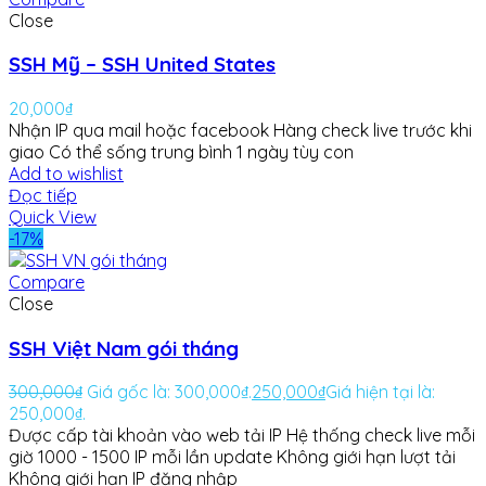
Close
SSH Mỹ – SSH United States
20,000
₫
Nhận IP qua mail hoặc facebook
Hàng check live trước khi
giao
Có thể sống trung bình 1 ngày tùy con
Add to wishlist
Đọc tiếp
Quick View
-17%
Compare
Close
SSH Việt Nam gói tháng
300,000
₫
Giá gốc là: 300,000₫.
250,000
₫
Giá hiện tại là:
250,000₫.
Được cấp tài khoản vào web tải IP
Hệ thống check live mỗi
giờ
1000 - 1500 IP mỗi lần update
Không giới hạn lượt tải
Không giới hạn IP đăng nhập