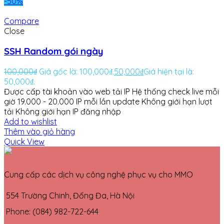
-50%
Compare
Close
SSH Random gói ngày
100,000
₫
Giá gốc là: 100,000₫.
50,000
₫
Giá hiện tại là:
50,000₫.
Được cấp tài khoản vào web tải IP
Hệ thống check live mỗi
giờ
19.000 - 20.000 IP mỗi lần update
Không giới hạn lượt
tải
Không giới hạn IP đăng nhập
Add to wishlist
Thêm vào giỏ hàng
Quick View
Cung cấp các dịch vụ công nghệ phục vụ cho MMO
554 Trường Chinh, Đống Đa, Hà Nội
Phone: (084) 982-722-644