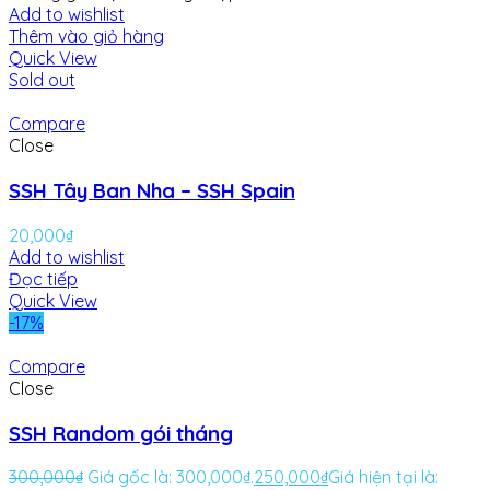
Add to wishlist
Thêm vào giỏ hàng
Quick View
Sold out
Compare
Close
SSH Tây Ban Nha – SSH Spain
20,000
₫
Add to wishlist
Đọc tiếp
Quick View
-17%
Compare
Close
SSH Random gói tháng
300,000
₫
Giá gốc là: 300,000₫.
250,000
₫
Giá hiện tại là: