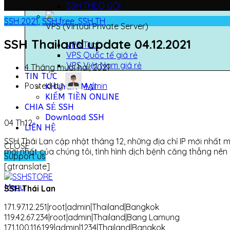
SSH THEO GÓI
SSH 2021
,
SSH free
,
SSH TH
VPS (Virtual Private Server)
SSH Thailand update 04.12.2021
VPS Trial
VPS Quốc tế giá rẻ
VPS Việt Nam giá rẻ
4 Tháng mười hai, 2021
TIN TỨC
Posted by
Admin
KHUYẾN MẠI
KIẾM TIỀN ONLINE
CHIA SẺ SSH
Download SSH
04
Th12
LIÊN HỆ
SSH Thái Lan cập nhật tháng 12, những địa chỉ IP mới nhất 
CLOSE
mới nhất của chúng tôi, tình hình dịch bệnh căng thẳng nên
Support us
[gtranslate]
Menu
SSH Thái Lan
171.97.12.251|root|admin|Thailand|Bangkok
119.42.67.234|root|admin|Thailand|Bang Lamung
171.100.116.199|admin|1234|Thailand|Bangkok