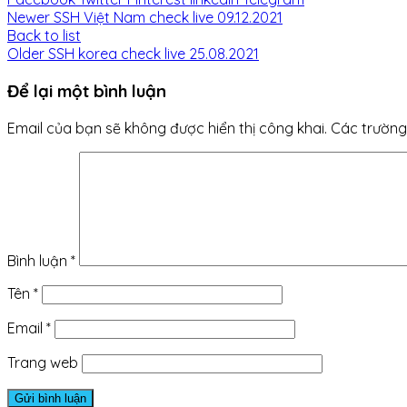
Newer
SSH Việt Nam check live 09.12.2021
Back to list
Older
SSH korea check live 25.08.2021
Để lại một bình luận
Email của bạn sẽ không được hiển thị công khai.
Các trường
Bình luận
*
Tên
*
Email
*
Trang web