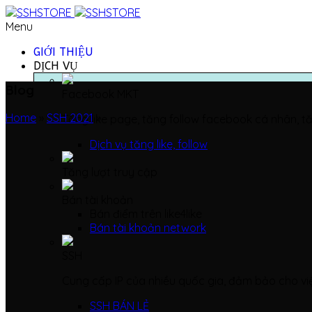
Menu
GIỚI THIỆU
DỊCH VỤ
Blog
Facebook MKT
Home
»
SSH 2021
»
Tăng like page, tăng follow facebook cá nhân, tă
Dịch vụ tăng like, follow
Tăng lượt truy cập
Bán tài khoản
Bán điểm trên like4like
Bán tài khoản network
SSH
Cung cấp IP của nhiều quốc gia, đảm bảo cho vi
SSH BÁN LẺ