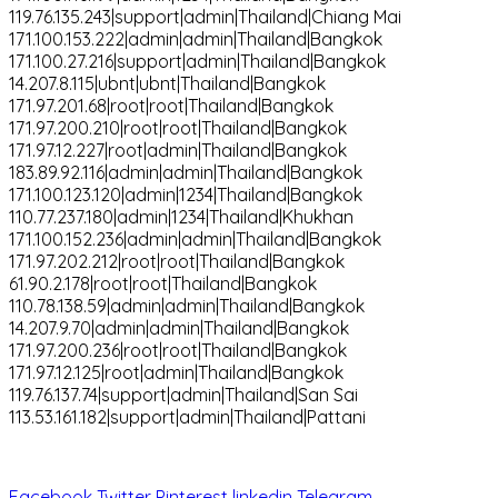
119.76.135.243|support|admin|Thailand|Chiang Mai
171.100.153.222|admin|admin|Thailand|Bangkok
171.100.27.216|support|admin|Thailand|Bangkok
14.207.8.115|ubnt|ubnt|Thailand|Bangkok
171.97.201.68|root|root|Thailand|Bangkok
171.97.200.210|root|root|Thailand|Bangkok
171.97.12.227|root|admin|Thailand|Bangkok
183.89.92.116|admin|admin|Thailand|Bangkok
171.100.123.120|admin|1234|Thailand|Bangkok
110.77.237.180|admin|1234|Thailand|Khukhan
171.100.152.236|admin|admin|Thailand|Bangkok
171.97.202.212|root|root|Thailand|Bangkok
61.90.2.178|root|root|Thailand|Bangkok
110.78.138.59|admin|admin|Thailand|Bangkok
14.207.9.70|admin|admin|Thailand|Bangkok
171.97.200.236|root|root|Thailand|Bangkok
171.97.12.125|root|admin|Thailand|Bangkok
119.76.137.74|support|admin|Thailand|San Sai
113.53.161.182|support|admin|Thailand|Pattani
Facebook
Twitter
Pinterest
linkedin
Telegram