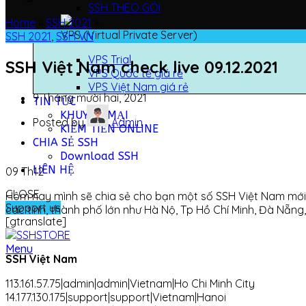
SSH THEO GÓI
Home
»
SSH 2021
»
VPS (Virtual Private Server)
SSH 2021
,
SSH VN
VPS Trial
SSH Việt Nam check live 09.12.2021
VPS Quốc tế giá rẻ
VPS Việt Nam giá rẻ
9 Tháng mười hai, 2021
TIN TỨC
KHUYẾN MẠI
Posted by
Admin
KIẾM TIỀN ONLINE
CHIA SẺ SSH
Download SSH
LIÊN HỆ
09
Th12
CLOSE
Hôm nay mình sẽ chia sẻ cho bạn một số SSH Việt Nam mới 
Support us
các tỉnh, thành phố lớn như Hà Nộ, Tp Hồ Chí Minh, Đà Nẵng
[gtranslate]
Menu
SSH Việt Nam
113.161.57.75|admin|admin|Vietnam|Ho Chi Minh City
14.177.130.175|support|support|Vietnam|Hanoi