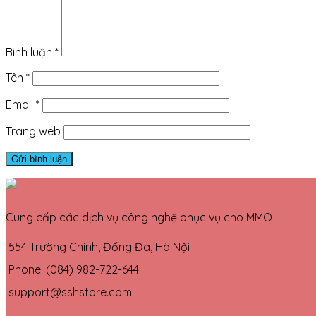
Bình luận
*
Tên
*
Email
*
Trang web
Cung cấp các dịch vụ công nghệ phục vụ cho MMO
554 Trường Chinh, Đống Đa, Hà Nội
Phone: (084) 982-722-644
support@sshstore.com