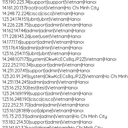
113.190.223.74|support|support|Vietnam|Hanoi
14.161.20.137|root|root|Vietnam|Ho Chi Minh City
14.248.72.224|cisco|cisco|Vietnam|Hanoi
123.24.174.151|ubnt|ubnt|Vietnam|Hanoi
14.226.228.75|support|admin|Vietnam|Hanoi
14.162.147.44|admin|admin|Vietnam|Hanoi
171.228.143.26|user|user|Vietnam|Hanoi
14.177.17.6|support|admin|Vietnam|Hanoi
113.176.4.16|admin|admin|Vietnam|Hanoi
123.16.254.115|ubnt|ubnt|Vietnam|Hanoi
14.248.107.173|system|OkwKcECs8qJP2Z|Vietnam|Hanoi
222.252.110.34|support|admin|Vietnam|Hanoi
14.231.207.41|support|admin|Vietnam|Hanoi
123.20.91.241|system|OkwKcECs8qJP2Z|Vietnam|Ho Chi Minh
14.231.134.245|admin|admin|Vietnam|Hanoi
123.16.232.30|test|test|Vietnam|Hanoi
123.24.169.199|support|admin|Vietnam|Hanoi
123.16.248.190|cisco|cisco|Vietnam|Hanoi
222.252.31.70|admin|admin|Vietnam|Hanoi
123.16.128.189|root|alpine|Vietnam|Hanoi
115.73.213.31|admin|admin|Vietnam|Ho Chi Minh City
113.182.214.30|support|admin|Vietnam|Hanoi
113.161.92.32|root|alpine|Vietnam|Ho Chi Minh City