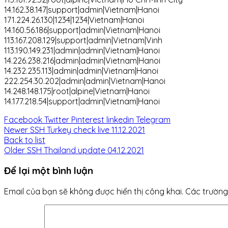
14.162.38.147|support|admin|Vietnam|Hanoi
171.224.26.130|1234|1234|Vietnam|Hanoi
14.160.56.186|support|admin|Vietnam|Hanoi
113.167.208.129|support|admin|Vietnam|Vinh
113.190.149.231|admin|admin|Vietnam|Hanoi
14.226.238.216|admin|admin|Vietnam|Hanoi
14.232.235.113|admin|admin|Vietnam|Hanoi
222.254.30.202|admin|admin|Vietnam|Hanoi
14.248.148.175|root|alpine|Vietnam|Hanoi
14.177.218.54|support|admin|Vietnam|Hanoi
Facebook
Twitter
Pinterest
linkedin
Telegram
Newer
SSH Turkey check live 11.12.2021
Back to list
Older
SSH Thailand update 04.12.2021
Để lại một bình luận
Email của bạn sẽ không được hiển thị công khai.
Các trường