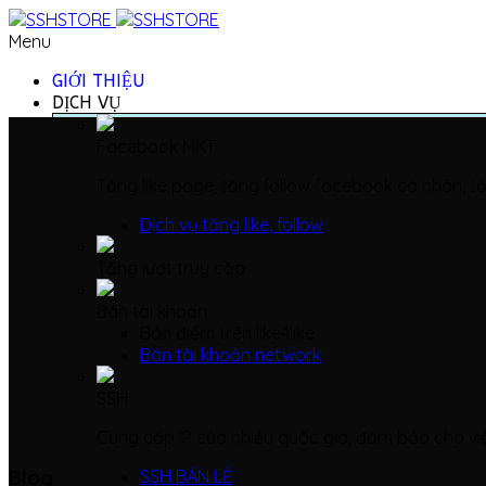
Menu
GIỚI THIỆU
DỊCH VỤ
Facebook MKT
Tăng like page, tăng follow facebook cá nhân, tă
Dịch vụ tăng like, follow
Tăng lượt truy cập
Bán tài khoản
Bán điểm trên like4like
Bán tài khoản network
SSH
Cung cấp IP của nhiều quốc gia, đảm bảo cho vi
Blog
SSH BÁN LẺ