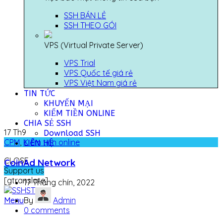
SSH BÁN LẺ
SSH THEO GÓI
VPS (Virtual Private Server)
VPS Trial
VPS Quốc tế giá rẻ
VPS Việt Nam giá rẻ
TIN TỨC
KHUYẾN MẠI
KIẾM TIỀN ONLINE
CHIA SẺ SSH
17
Th9
Download SSH
CPM
,
Kiếm tiền online
LIÊN HỆ
CLOSE
CoinAd Network
Support us
[gtranslate]
17 Tháng chín, 2022
Menu
By
Admin
0
comments