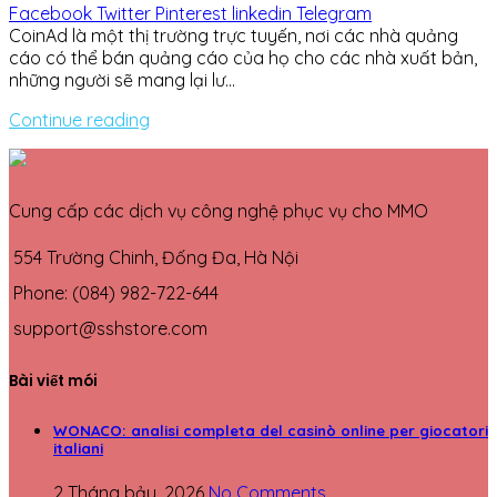
Facebook
Twitter
Pinterest
linkedin
Telegram
CoinAd là một thị trường trực tuyến, nơi các nhà quảng
cáo có thể bán quảng cáo của họ cho các nhà xuất bản,
những người sẽ mang lại lư...
Continue reading
Cung cấp các dịch vụ công nghệ phục vụ cho MMO
554 Trường Chinh, Đống Đa, Hà Nội
Phone: (084) 982-722-644
support@sshstore.com
Bài viết mói
WONACO: analisi completa del casinò online per giocatori
italiani
2 Tháng bảy, 2026
No Comments