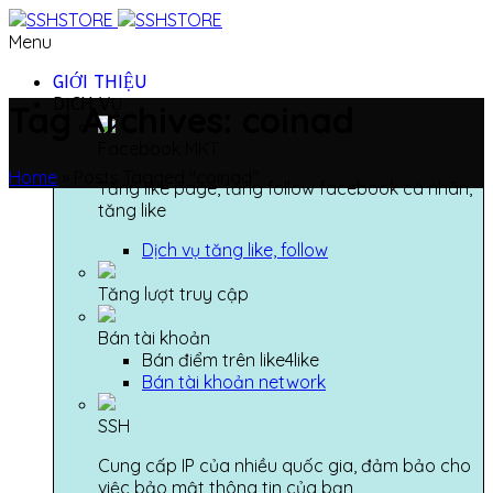
Menu
GIỚI THIỆU
DỊCH VỤ
Tag Archives: coinad
Facebook MKT
Home
»
Posts Tagged "coinad"
Tăng like page, tăng follow facebook cá nhân,
tăng like
Dịch vụ tăng like, follow
Tăng lượt truy cập
Bán tài khoản
Bán điểm trên like4like
Bán tài khoản network
SSH
Cung cấp IP của nhiều quốc gia, đảm bảo cho
việc bảo mật thông tin của bạn