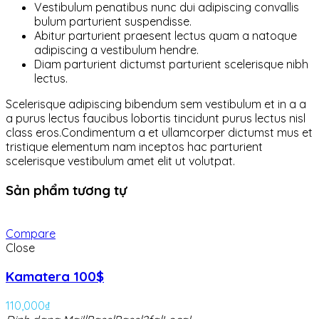
Vestibulum penatibus nunc dui adipiscing convallis
bulum parturient suspendisse.
Abitur parturient praesent lectus quam a natoque
adipiscing a vestibulum hendre.
Diam parturient dictumst parturient scelerisque nibh
lectus.
Scelerisque adipiscing bibendum sem vestibulum et in a a
a purus lectus faucibus lobortis tincidunt purus lectus nisl
class eros.Condimentum a et ullamcorper dictumst mus et
tristique elementum nam inceptos hac parturient
scelerisque vestibulum amet elit ut volutpat.
Sản phẩm tương tự
Compare
Close
Kamatera 100$
110,000
₫