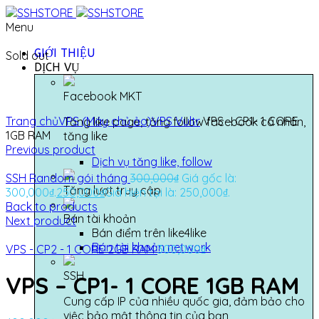
Menu
GIỚI THIỆU
Sold out
DỊCH VỤ
Facebook MKT
Click to enlarge
Trang chủ
VPS (Máy chủ ảo)
VPS Vultr
VPS – CP1- 1 CORE
Tăng like page, tăng follow facebook cá nhân,
1GB RAM
tăng like
Previous product
Dịch vụ tăng like, follow
SSH Random gói tháng
300,000
₫
Giá gốc là:
Tăng lượt truy cập
300,000₫.
250,000
₫
Giá hiện tại là: 250,000₫.
Back to products
Bán tài khoản
Next product
Bán điểm trên like4like
Bán tài khoản network
VPS - CP2 - 1 CORE 2GB RAM
300,000
₫
SSH
VPS – CP1- 1 CORE 1GB RAM
Cung cấp IP của nhiều quốc gia, đảm bảo cho
việc bảo mật thông tin của bạn