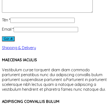
Tên
*
Email
*
Shipping & Delivery
MAECENAS IACULIS
Vestibulum curae torquent diam diam commodo
parturient penatibus nunc dui adipiscing convallis bulum
parturient suspendisse parturient a.Parturient in parturient
scelerisque nibh lectus quam a natoque adipiscing a
vestibulum hendrerit et pharetra fames nunc natoque dui.
ADIPISCING CONVALLIS BULUM