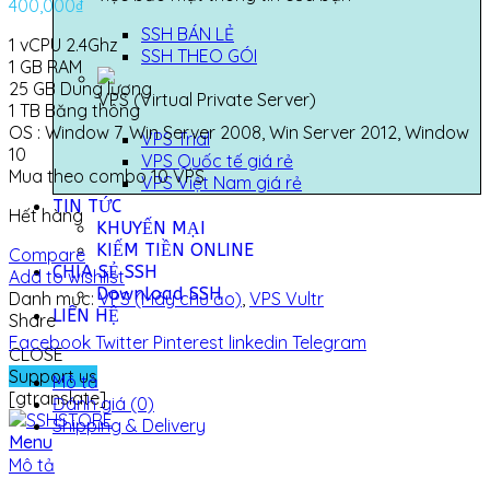
400,000
₫
SSH BÁN LẺ
1 vCPU 2.4Ghz
SSH THEO GÓI
1 GB RAM
25 GB Dung lượng
VPS (Virtual Private Server)
1 TB Băng thông
OS : Window 7, Win Server 2008, Win Server 2012, Window
VPS Trial
10
VPS Quốc tế giá rẻ
Mua theo combo 10 VPS
VPS Việt Nam giá rẻ
TIN TỨC
Hết hàng
KHUYẾN MẠI
KIẾM TIỀN ONLINE
Compare
CHIA SẺ SSH
Add to wishlist
Download SSH
Danh mục:
VPS (Máy chủ ảo)
,
VPS Vultr
LIÊN HỆ
Share
Facebook
Twitter
Pinterest
linkedin
Telegram
CLOSE
Support us
Mô tả
[gtranslate]
Đánh giá (0)
Shipping & Delivery
Menu
Mô tả