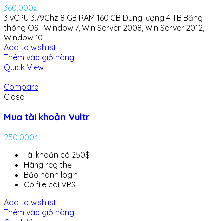
360,000
₫
3 vCPU 3.79Ghz
8 GB RAM
160 GB Dung lượng
4 TB Băng
thông
OS : Window 7, Win Server 2008, Win Server 2012,
Window 10
Add to wishlist
Thêm vào giỏ hàng
Quick View
Compare
Close
Mua tài khoản Vultr
250,000
₫
Tài khoản có 250$
Hàng reg thẻ
Bảo hành login
Có file cài VPS
Add to wishlist
Thêm vào giỏ hàng