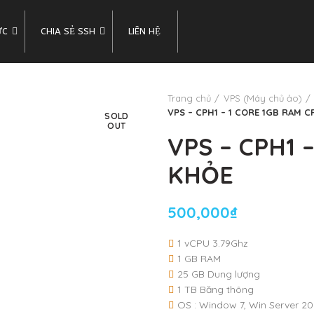
ỨC
CHIA SẺ SSH
LIÊN HỆ
Trang chủ
VPS (Máy chủ ảo)
VPS – CPH1 – 1 CORE 1GB RAM 
SOLD
OUT
VPS – CPH1 
KHỎE
500,000
₫
1 vCPU 3.79Ghz
1 GB RAM
25 GB Dung lượng
1 TB Băng thông
OS : Window 7, Win Server 20