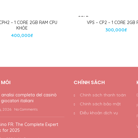
SOLD
OUT
 CPH2 – 1 CORE 2GB RAM CPU
VPS – CP2 – 1 CORE 2GB
KHỎE
300,000
₫
400,000
₫
T MÓI
CHÍNH SÁCH
nalisi completa del casinò
Chính sách thanh toán
giocatori italiani
Chính sách bảo mật
y, 2026
No Comments
Điều khoản dịch vụ
ino FR: The Complete Expert
 for 2025