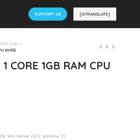
SUPPORT US
[GTRANSLATE]
VPS Vultr
CPU KHỎE
– 1 CORE 1GB RAM CPU
08, Win Server 2012, Window 10