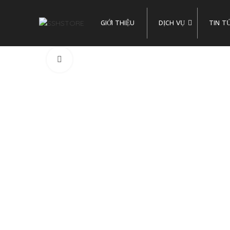
GIỚI THIỆU
DỊCH VỤ
TIN T
Click to enlarge