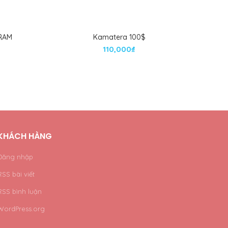
 RAM
Kamatera 100$
110,000
₫
KHÁCH HÀNG
Đăng nhập
RSS bài viết
RSS bình luận
WordPress.org